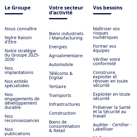
Le Groupe
Votre secteur
Vos besoins
d'activité
Nous connaître
Maîtriser vos
risques
Biens industriels
numériques
Notre Raison
/ Manufacturing
d'Être
Former vos
Energies
équipes
Notre stratégie
du Groupe 2025-
Agroalimentaire
2030
Vérifier votre
conformité
Automobile
Nos
implantations
Construire,
Télécoms &
exploiter et
Digital
rénover en toute
Nos entités
sécurité
spécialisées
Tertiaire
Exploiter en toute
Nos
Transports
sécurité
engagements de
développement
Infrastructures
durable
Préserver la Santé
et la Sécurité au
Construction
travail
Nos
reconnaissances
Biens de
Auditer - Certifier -
consommation
Labelliser
Nos
& Retail
publications