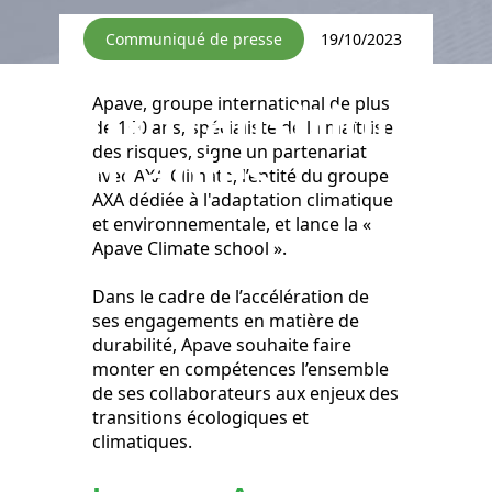
ses
Communiqué de presse
19/10/2023
collaborateurs
aux transitions
Apave, groupe international de plus
de 150 ans, spécialiste de la maîtrise
durables
des risques, signe un partenariat
avec AXA Climate, l’entité du groupe
AXA dédiée à l'adaptation climatique
et environnementale, et lance la «
Apave Climate school ».
Dans le cadre de l’accélération de
ses engagements en matière de
durabilité, Apave souhaite faire
monter en compétences l’ensemble
de ses collaborateurs aux enjeux des
transitions écologiques et
climatiques.