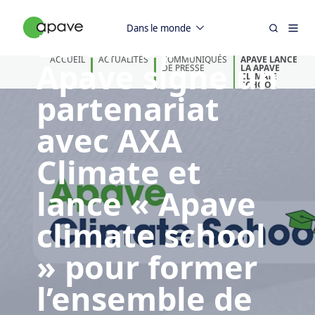
Dans le monde
Le Groupe
ACCUEIL
ACTUALITÉS
COMMUNIQUÉS
APAVE LANCE
Apave signe un
DE PRESSE
LA APAVE
CLIMATE
SCHOOL
partenariat
avec AXA
Climate et
lance « Apave
climate school
» pour former
l’ensemble de