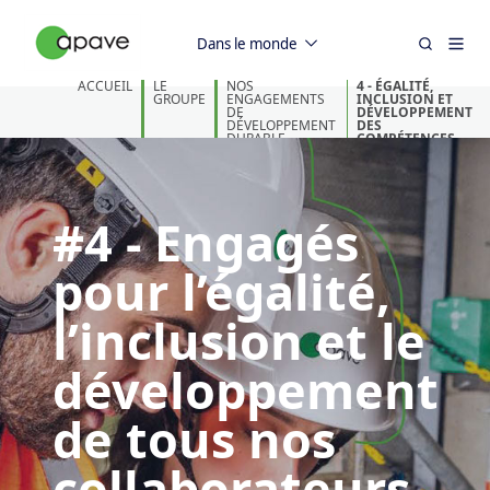
Dans le monde
ACCUEIL
LE
NOS
4 - ÉGALITÉ,
GROUPE
ENGAGEMENTS
INCLUSION ET
DE
DÉVELOPPEMENT
DÉVELOPPEMENT
DES
DURABLE
COMPÉTENCES
#4 - Engagés
pour l’égalité,
l’inclusion et le
développement
de tous nos
collaborateurs