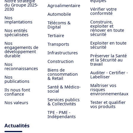
équipes
Notre stratégie
du Groupe 2025-
Agroalimentaire
2030
Vérifier votre
conformité
Automobile
Nos
implantations
Construire,
Télécoms &
exploiter et
Digital
rénover en toute
Nos entités
sécurité
spécialisées
Tertiaire
Exploiter en toute
Nos
Transports
sécurité
engagements de
développement
Infrastructures
durable
Préserver la Santé
et la Sécurité au
Construction
travail
Nos
reconnaissances
Biens de
Auditer - Certifier -
consommation
Labelliser
Nos
& Retail
publications
Maîtriser vos
Santé & Médico-
risques
Ils nous font
social
environnementaux
confiance
Services publics
Tester et qualifier
Nos valeurs
& Collectivités
vos produits
TPE - PME -
Indépendants
Actualités