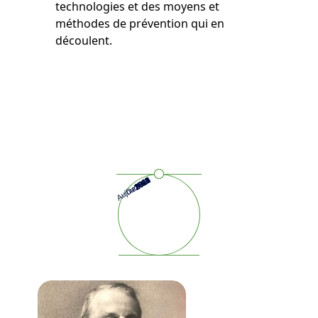
technologies et des moyens et
méthodes de prévention qui en
découlent.
Aujourd'hui
Demain
2025
2024
2023
2022
2021
2000
1945
1897
1867
2011