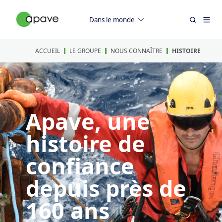
Dans le monde
ACCUEIL
LE GROUPE
NOUS CONNAÎTRE
HISTOIRE
Apave, une
histoire de
confiance
depuis près de
160 ans