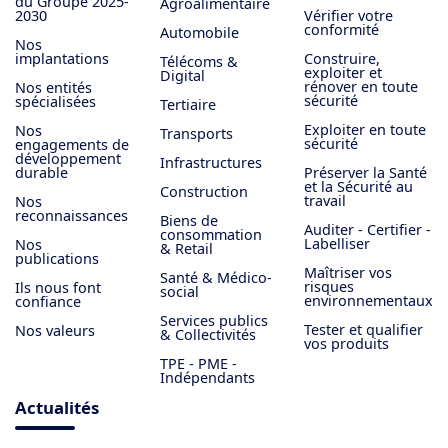
du Groupe 2025-
Agroalimentaire
2030
Vérifier votre
conformité
Automobile
Nos
implantations
Construire,
Télécoms &
exploiter et
Digital
rénover en toute
Nos entités
sécurité
spécialisées
Tertiaire
Exploiter en toute
Nos
Transports
sécurité
engagements de
développement
Infrastructures
durable
Préserver la Santé
et la Sécurité au
Construction
travail
Nos
reconnaissances
Biens de
Auditer - Certifier -
consommation
Labelliser
Nos
& Retail
publications
Maîtriser vos
Santé & Médico-
risques
Ils nous font
social
environnementaux
confiance
Services publics
Tester et qualifier
Nos valeurs
& Collectivités
vos produits
TPE - PME -
Indépendants
Actualités