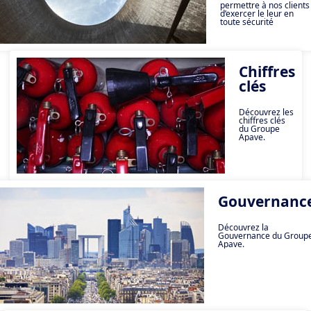
permettre à nos clients
de
d’exercer le leur en
toute sécurité
l’environnement.
La sécurité
constitue le socle
Chiffres
de tout progrès :
clés
sans sécurité, pas
de progrès
techniques,
Découvrez les
chiffres clés
humains,
du Groupe
environnementaux,
Apave.
numériques et
climatiques. C’est
notre histoire et
notre mission.
Gouvernanc
Découvrez la
Gouvernance du Group
Apave.