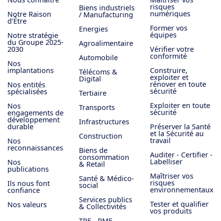
risques
Biens industriels
numériques
Notre Raison
/ Manufacturing
d'Être
Former vos
Energies
équipes
Notre stratégie
du Groupe 2025-
Agroalimentaire
2030
Vérifier votre
conformité
Automobile
Nos
implantations
Construire,
Télécoms &
exploiter et
Digital
rénover en toute
Nos entités
sécurité
spécialisées
Tertiaire
Exploiter en toute
Nos
Transports
sécurité
engagements de
développement
Infrastructures
durable
Préserver la Santé
et la Sécurité au
Construction
travail
Nos
reconnaissances
Biens de
Auditer - Certifier -
consommation
Labelliser
Nos
& Retail
publications
Maîtriser vos
Santé & Médico-
risques
Ils nous font
social
environnementaux
confiance
Services publics
Tester et qualifier
Nos valeurs
& Collectivités
vos produits
TPE - PME -