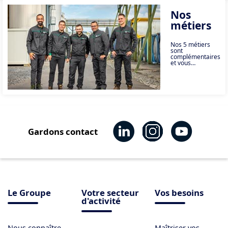
Nos
métiers
Nos 5 métiers
sont
complémentaires
et vous
permettent de
conjuguer
sécurité et
performance à
toutes les étapes
de vos projets.
Gardons contact
Le Groupe
Votre secteur
Vos besoins
d'activité
Nous connaître
Maîtriser vos