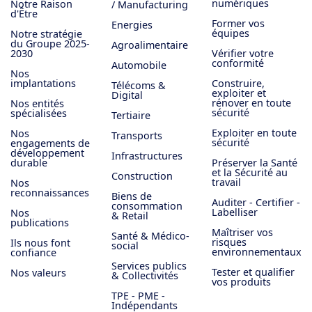
numériques
Notre Raison
/ Manufacturing
d'Être
Former vos
Energies
équipes
Notre stratégie
du Groupe 2025-
Agroalimentaire
2030
Vérifier votre
conformité
Automobile
Nos
implantations
Construire,
Télécoms &
exploiter et
Digital
rénover en toute
Nos entités
sécurité
spécialisées
Tertiaire
Exploiter en toute
Nos
Transports
sécurité
engagements de
développement
Infrastructures
durable
Préserver la Santé
et la Sécurité au
Construction
travail
Nos
reconnaissances
Biens de
Auditer - Certifier -
consommation
Labelliser
Nos
& Retail
publications
Maîtriser vos
Santé & Médico-
risques
Ils nous font
social
environnementaux
confiance
Services publics
Tester et qualifier
Nos valeurs
& Collectivités
vos produits
TPE - PME -
Indépendants