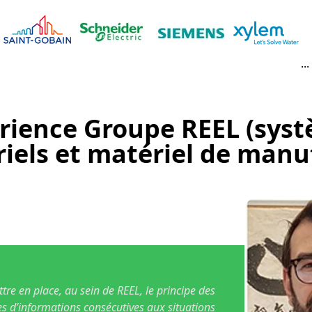
...
rience Groupe REEL (sys
riels et matériel de manu
re en place, au sein de REEL, le principe des
s d’informations consécutives aux situations