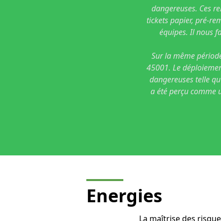
dangereuses. Ces re
tickets papier, pré-re
équipes. Il nous f
Sur la même période,
45001. Le déploiement
dangereuses telle qu
a été perçu comme un
Energies
La maîtrise des risque