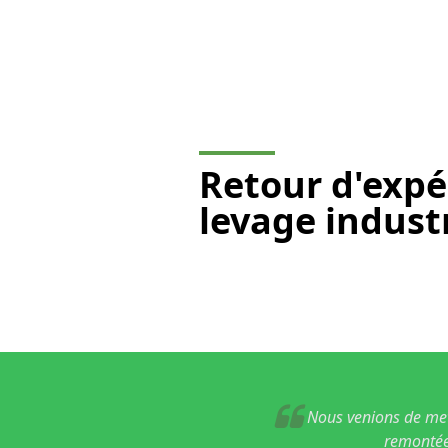
Retour d'expé
levage indust
Nous venions de mett
remontée