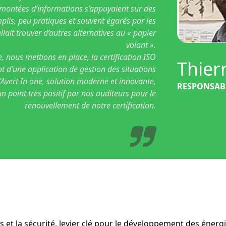
montées d’informations s’appuyaient sur des
mplis, peu pratiques et souvent égarés par les
allait trouver d’autres alternatives au « papier
volant ».
 nous mettions en place, la certification ISO
Thier
 d’une application de gestion des situations
’Avert In one, solution moderne et innovante,
RESPONSABL
 point très positif par nos auditeurs pour le
renouvellement de notre certification.
s et la sécurité, levier clé pour le développement des énerg