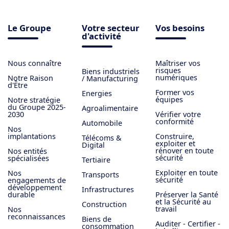
Le Groupe
Votre secteur
Vos besoins
d'activité
Nous connaître
Maîtriser vos
risques
Biens industriels
numériques
Notre Raison
/ Manufacturing
d'Être
Former vos
Energies
équipes
Notre stratégie
du Groupe 2025-
Agroalimentaire
2030
Vérifier votre
conformité
Automobile
Nos
implantations
Construire,
Télécoms &
exploiter et
Digital
rénover en toute
Nos entités
sécurité
spécialisées
Tertiaire
Exploiter en toute
Nos
Transports
sécurité
engagements de
développement
Infrastructures
durable
Préserver la Santé
et la Sécurité au
Construction
travail
Nos
reconnaissances
Biens de
Auditer - Certifier -
consommation