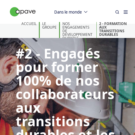
Dans le monde
ACCUEIL
LE
NOS
2 - FORMATION
GROUPE
ENGAGEMENTS
AUX
DE
TRANSITIONS
DÉVELOPPEMENT
DURABLES
DURABLE
#2 - Engagés
pour former
100% de nos
collaborateurs
aux
transitions
durables et les