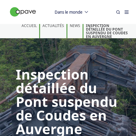
Dans le monde
ACCUEIL
ACTUALITÉS
NEWS
INSPECTION
DÉTAILLÉE DU PONT
SUSPENDU DE COUDES
EN AUVERGNE
Inspection
détaillée du
Pont suspendu
de Coudes en
Auvergne