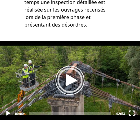
temps une inspection détaillée est
réalisée sur les ouvrages recensés
lors de la première phase et
présentant des désordres.
Video
Player
00:00
02:53