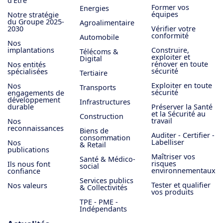
d'Être
Former vos
Energies
équipes
Notre stratégie
du Groupe 2025-
Agroalimentaire
2030
Vérifier votre
conformité
Automobile
Nos
implantations
Construire,
Télécoms &
exploiter et
Digital
rénover en toute
Nos entités
sécurité
spécialisées
Tertiaire
Exploiter en toute
Nos
Transports
sécurité
engagements de
développement
Infrastructures
durable
Préserver la Santé
et la Sécurité au
Construction
travail
Nos
reconnaissances
Biens de
Auditer - Certifier -
consommation
Labelliser
Nos
& Retail
publications
Maîtriser vos
Santé & Médico-
risques
Ils nous font
social
environnementaux
confiance
Services publics
Tester et qualifier
Nos valeurs
& Collectivités
vos produits
TPE - PME -
Indépendants