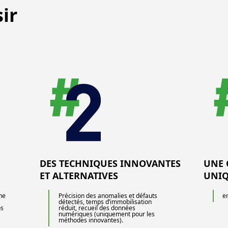
ir
DES TECHNIQUES INNOVANTES
UNE 
ET ALTERNATIVES
UNI
ne
Précision des anomalies et défauts
en
détectés, temps d’immobilisation
os
réduit, recueil des données
numériques (uniquement pour les
méthodes innovantes).