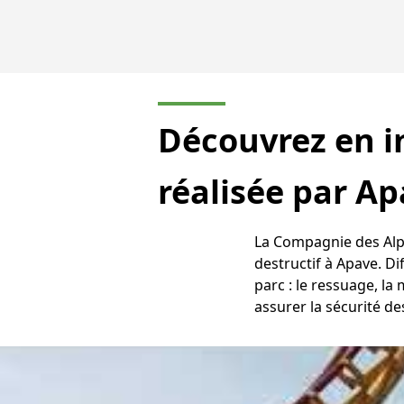
Découvrez en i
réalisée par A
La Compagnie des Alpe
destructif à Apave. Di
parc : le ressuage, la
assurer la sécurité des
Video
Player