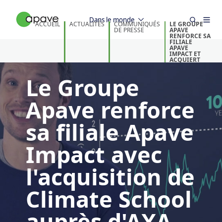
Dans le monde
ACCUEIL
ACTUALITÉS
COMMUNIQUÉS
LE GROUPE
DE PRESSE
APAVE
RENFORCE SA
FILIALE
APAVE
IMPACT ET
ACQUIERT
CLIMATE
SCHOOL DE
Le Groupe
AXA CLIMATE
Apave renforce
sa filiale Apave
Impact avec
l'acquisition de
Climate School
auprès d'AXA