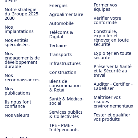
d'Être
Former vos
Energies
équipes
Notre stratégie
du Groupe 2025-
Agroalimentaire
2030
Vérifier votre
conformité
Automobile
Nos
implantations
Construire,
Télécoms &
exploiter et
Digital
rénover en toute
Nos entités
sécurité
spécialisées
Tertiaire
Exploiter en toute
Nos
Transports
sécurité
engagements de
développement
Infrastructures
durable
Préserver la Santé
et la Sécurité au
Construction
travail
Nos
reconnaissances
Biens de
Auditer - Certifier -
consommation
Labelliser
Nos
& Retail
publications
Maîtriser vos
Santé & Médico-
risques
Ils nous font
social
environnementaux
confiance
Services publics
Tester et qualifier
Nos valeurs
& Collectivités
vos produits
TPE - PME -
Indépendants